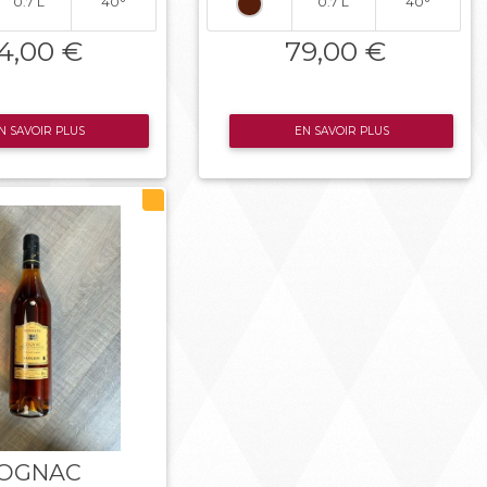
0.7 L
40°
0.7 L
40°
4,00 €
79,00 €
N SAVOIR PLUS
EN SAVOIR PLUS
OGNAC