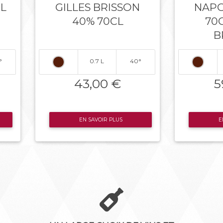
CL
GILLES BRISSON
NAPO
N
40% 70CL
70C
B
°
0.7 L
40°
43,00 €
5
EN SAVOIR PLUS
E