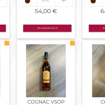
°
0.7 L
41°
54,00 €
6
EN SAVOIR PLUS
E
COGNAC VSOP
C