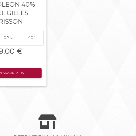
LEON 40%
L GILLES
RISSON
0.7 L
40°
9,00 €
N SAVOIR PLUS