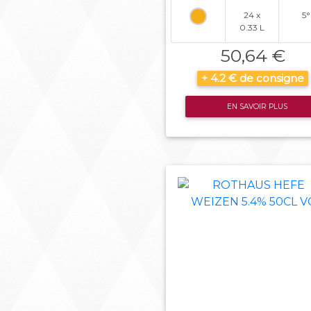
24 x
5°
0.33 L
50,64 €
+ 4.2 € de consigne
EN SAVOIR PLUS