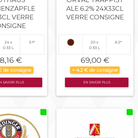
ENZÄPFLE
ALE 6.2% 24X33CL
3CL VERRE
VERRE CONSIGNE
ONSIGNE
24 x
5.1°
20 x
6.2°
0.33 L
0.33 L
8,16 €
69,00 €
 € de consigne
+ 4.2 € de consigne
N SAVOIR PLUS
EN SAVOIR PLUS