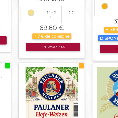
24 x 0
3.6°
L
3
69,60 €
+ 4.8
+ 7 € de consigne
DISPON
EN SAVOIR PLUS
E