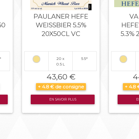
PAULANER HEFE
VA
50
WEISSBIER 5.5%
HEFE
20X50CL VC
5.3% 
°
20 x
5.5°
0.5 L
43,60 €
4
+ 4.8 € de consigne
+ 4.8
EN SAVOIR PLUS
E