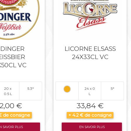
RDINGER
LICORNE ELSASS
ISSBIER
24X33CL VC
X50CL VC
20 x
5.3°
24 x 0
5°
0.5 L
L
2,00 €
33,84 €
 € de consigne
+ 4.2 € de consigne
N SAVOIR PLUS
EN SAVOIR PLUS