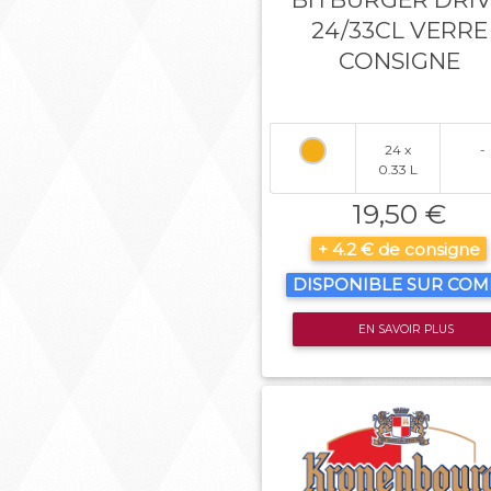
24/33CL VERRE
CONSIGNE
24 x
-
0.33 L
19,50 €
+ 4.2 € de consigne
DISPONIBLE SUR CO
EN SAVOIR PLUS