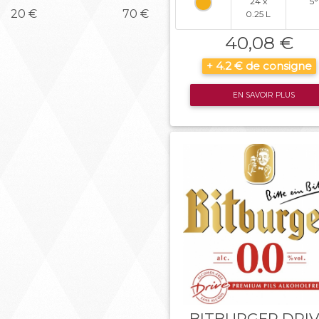
24 x
5°
20 €
70 €
0.25 L
40,08 €
+ 4.2 € de consigne
EN SAVOIR PLUS
BITBURGER DRI