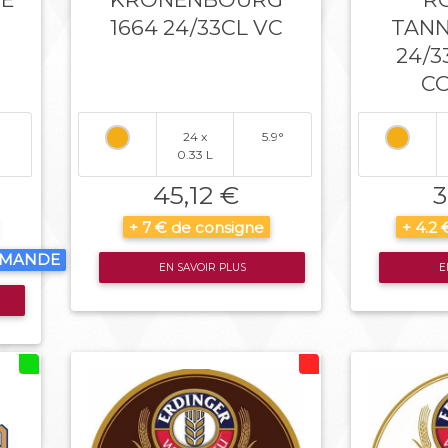
1664 24/33CL VC
TANN
24/3
C
24 x
5.9°
0.33 L
45,12 €
3
+ 7 € de consigne
+ 4.2
MMANDE
EN SAVOIR PLUS
E