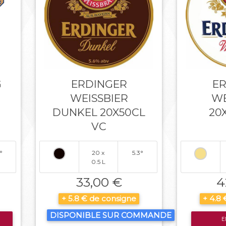
G
ERDINGER
E
WEISSBIER
WE
DUNKEL 20X50CL
20
VC
°
20 x
5.3°
0.5 L
33,00 €
4
+ 5.8 € de consigne
+ 4.8
DISPONIBLE SUR COMMANDE
E