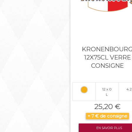
KRONENBOUR
12X75CL VERRE
CONSIGNE
12 x 0
4.2
L
25,20 €
+ 7 € de consigne
EN SAVOIR PLUS