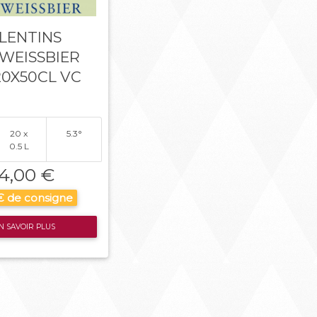
LENTINS
WEISSBIER
20X50CL VC
20 x
5.3°
0.5 L
4,00 €
 € de consigne
N SAVOIR PLUS