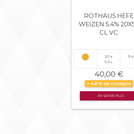
ROTHAUS HEFE
WEIZEN 5.4% 20X
CL VC
20 x
5.4
0.5 L
40,00 €
+ 4.8 € de consigne
EN SAVOIR PLUS