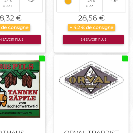
24 x
4.2°
24 x
4.8°
0.33 L
0.33 L
8,32 €
28,56 €
€ de consigne
+ 4.2 € de consigne
N SAVOIR PLUS
EN SAVOIR PLUS
OTHAUS
ORVAL TRAPPIST