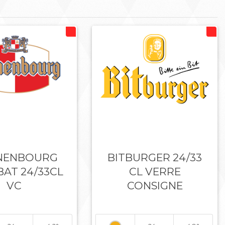
NENBOURG
BITBURGER 24/33
AT 24/33CL
CL VERRE
VC
CONSIGNE