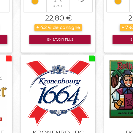
24 x
4.2°
0.25 L
22,80 €
2
+ 4.2 € de consigne
+ 7 
EN SAVOIR PLUS
E
VE
KRONENBOURG
R