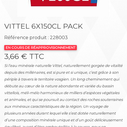
VITTEL 6X150CL PACK
Référence produit : 228003
EN COURS DE RÉAPPROVISIONNEMENT
3,66 € TTC
Si l’eau minérale naturelle Vittel, naturellement gorgée de vitalité
depuis des millénaires, est si pure et si unique, c’est grâce à son
périple à travers le territoire vosgien. Un long cheminement qui
débute au cœur de la nature abondante et variée du bassin
vittellois, méli-mélo harmonieux de milliers d’espèces végétales
et animales, et qui se poursuit au contact des roches souterraines
aux minéraux caractéristiques de la région. Un voyage de
plusieurs années durant lequel elle s’est dotée naturellement
d’une composition minérale unique et d’un goût délicieusement
équilibré, avant d’être embouteillée à la source, pour en