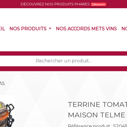
DÉCOUVREZ NOS PRODUITS PHARES
Découvrir
(CURRENT)
(CURRENT)
(CU
IL
NOS PRODUITS
NOS ACCORDS METS VINS
N
AS
TERRINE TOMAT
MAISON TELME
Référence produit : 52049