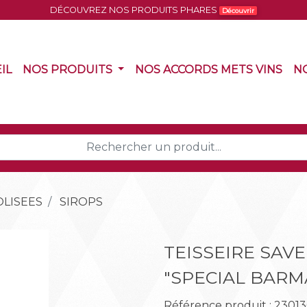
DÉCOUVREZ NOS PRODUITS PHARES
Découvrir
(CURRENT)
(CURRENT)
(CU
IL
NOS PRODUITS
NOS ACCORDS METS VINS
N
LISEES
SIROPS
TEISSEIRE SAV
"SPECIAL BARMA
Référence produit : 23013