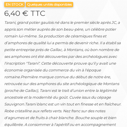
EN STOCK
Quelques unités disponibles
6,40 € TTC
Tarani, grand potier gaulois né dans le premier siècle après JC, a
appris son métier auprès de son beau-père, un célèbre potier
romain lui-même. Sa production de céramiques fines et
d’amphores de qualité lui a permis de devenir riche. Il a établi sa
petite entreprise près de Gaillac, à Montans, où bon nombre de
ses amphores ont été découvertes par des archéologues avec
l'inscription "Tarani". Cette découverte prouve qu'il y avait une
économie organisée du commerce du vin à l'époque
romaine.Première marque connue du début de notre ère,
retrouvée sur des amphores du site archéologique de Montans
(proche de Gaillac), Tarani est le trait d’union entre la légitimité
ancestrale et la modernité du goût. Cuvée issus du cépage
Sauvignon.Tarani blanc est un vin tout en finesse et en fraîcheur.
Robe cristalline aux reflets verts. Nez franc sur des notes
d'agrumes et de fruits à chair blanche. Bouche souple et bien
équilibrée. A consommer à l'apéritif ou en accompagnement