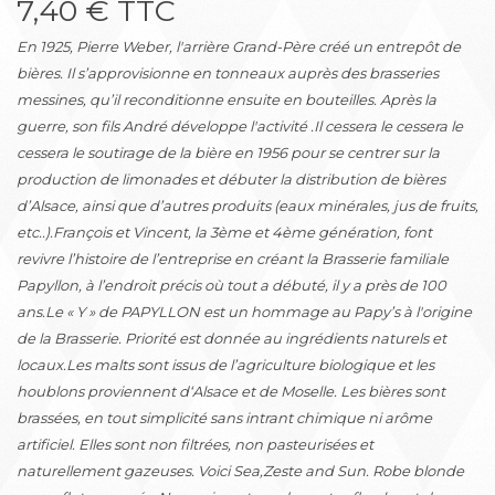
7,40 € TTC
En 1925, Pierre Weber, l'arrière Grand-Père créé un entrepôt de
bières. Il s’approvisionne en tonneaux auprès des brasseries
messines, qu’il reconditionne ensuite en bouteilles. Après la
guerre, son fils André développe l'activité .Il cessera le cessera le
cessera le soutirage de la bière en 1956 pour se centrer sur la
production de limonades et débuter la distribution de bières
d’Alsace, ainsi que d’autres produits (eaux minérales, jus de fruits,
etc..).François et Vincent, la 3ème et 4ème génération, font
revivre l’histoire de l’entreprise en créant la Brasserie familiale
Papyllon, à l’endroit précis où tout a débuté, il y a près de 100
ans.Le « Y » de PAPYLLON est un hommage au Papy’s à l'origine
de la Brasserie. Priorité est donnée au ingrédients naturels et
locaux.Les malts sont issus de l’agriculture biologique et les
houblons proviennent d‘Alsace et de Moselle. Les bières sont
brassées, en tout simplicité sans intrant chimique ni arôme
artificiel. Elles sont non filtrées, non pasteurisées et
naturellement gazeuses. Voici Sea,Zeste and Sun. Robe blonde