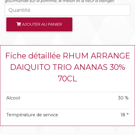
gourmande sur la pomme, le melon et la fleur d’oranger.
AJOUTER AU PANIER
Fiche détaillée RHUM ARRANGE
DAIQUITO TRIO ANANAS 30%
70CL
Alcool
30 %
Température de service
18 °