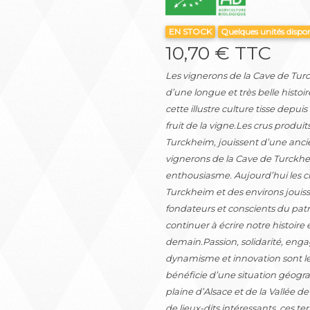
EN STOCK
Quelques unités dispo
10,70 € TTC
Suivant
Les vignerons de la Cave de Tur
d’une longue et très belle histoir
cette illustre culture tisse depuis
fruit de la vigne.Les crus produit
Turckheim, jouissent d’une anci
vignerons de la Cave de Turckhei
enthousiasme. Aujourd’hui les cr
Turckheim et des environs jouiss
fondateurs et conscients du patr
continuer à écrire notre histoire
demain.Passion, solidarité, en
dynamisme et innovation sont les 
bénéficie d’une situation géograp
plaine d’Alsace et de la Vallée d
de lieux-dits intéressants, ces te