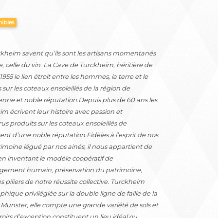
nibles
ckheim savent qu’ils sont les artisans momentanés
e, celle du vin. La Cave de Turckheim, héritière de
 1955 le lien étroit entre les hommes, la terre et le
s sur les coteaux ensoleillés de la région de
enne et noble réputation.Depuis plus de 60 ans les
m écrivent leur histoire avec passion et
us produits sur les coteaux ensoleillés de
ent d’une noble réputation.Fidèles à l’esprit de nos
imoine légué par nos ainés, il nous appartient de
 en inventant le modèle coopératif de
gagement humain, préservation du patrimoine,
piliers de notre réussite collective. Turckheim
hique privilégiée sur la double ligne de faille de la
e Munster, elle compte une grande variété de sols et
rroirs d’exception constituent un lieu idéal ou