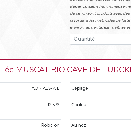
s’épanouissent harmonieusement 
de ce vin sont produits avec des
favorisant les méthodes de lutte
environnemental est maîtrisé et 
aillée MUSCAT BIO CAVE DE TURC
AOP ALSACE
Cépage
12.5 %
Couleur
Robe or.
Au nez