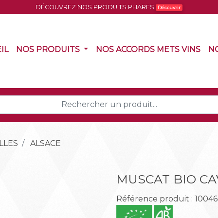
DÉCOUVREZ NOS PRODUITS PHARES
Découvrir
(CURRENT)
(CURRENT)
(CU
IL
NOS PRODUITS
NOS ACCORDS METS VINS
N
LLES
ALSACE
MUSCAT BIO CA
Référence produit : 1004