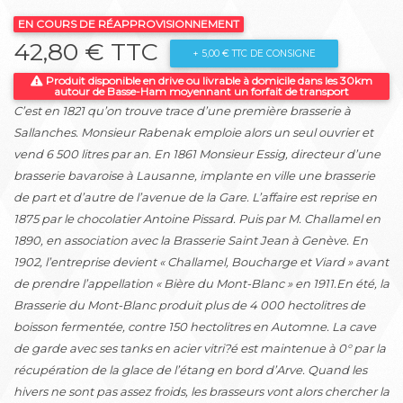
EN COURS DE RÉAPPROVISIONNEMENT
42,80 € TTC
+ 5,00 € TTC DE CONSIGNE
Produit disponible en drive ou livrable à domicile dans les 30km
autour de Basse-Ham moyennant un forfait de transport
C’est en 1821 qu’on trouve trace d’une première brasserie à
Sallanches. Monsieur Rabenak emploie alors un seul ouvrier et
vend 6 500 litres par an. En 1861 Monsieur Essig, directeur d’une
brasserie bavaroise à Lausanne, implante en ville une brasserie
de part et d’autre de l’avenue de la Gare. L’affaire est reprise en
1875 par le chocolatier Antoine Pissard. Puis par M. Challamel en
1890, en association avec la Brasserie Saint Jean à Genève. En
1902, l’entreprise devient « Challamel, Boucharge et Viard » avant
de prendre l’appellation « Bière du Mont-Blanc » en 1911.En été, la
Brasserie du Mont-Blanc produit plus de 4 000 hectolitres de
boisson fermentée, contre 150 hectolitres en Automne. La cave
de garde avec ses tanks en acier vitri?é est maintenue à 0° par la
récupération de la glace de l’étang en bord d’Arve. Quand les
hivers ne sont pas assez froids, les brasseurs vont alors chercher la