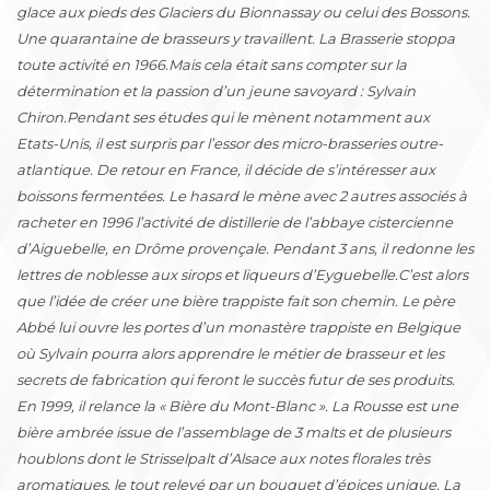
glace aux pieds des Glaciers du Bionnassay ou celui des Bossons.
Une quarantaine de brasseurs y travaillent. La Brasserie stoppa
toute activité en 1966.Mais cela était sans compter sur la
détermination et la passion d’un jeune savoyard : Sylvain
Chiron.Pendant ses études qui le mènent notamment aux
Etats-Unis, il est surpris par l’essor des micro-brasseries outre-
atlantique. De retour en France, il décide de s’intéresser aux
boissons fermentées. Le hasard le mène avec 2 autres associés à
racheter en 1996 l’activité de distillerie de l’abbaye cistercienne
d’Aiguebelle, en Drôme provençale. Pendant 3 ans, il redonne les
lettres de noblesse aux sirops et liqueurs d’Eyguebelle.C’est alors
que l’idée de créer une bière trappiste fait son chemin. Le père
Abbé lui ouvre les portes d’un monastère trappiste en Belgique
où Sylvain pourra alors apprendre le métier de brasseur et les
secrets de fabrication qui feront le succès futur de ses produits.
En 1999, il relance la « Bière du Mont-Blanc ». La Rousse est une
bière ambrée issue de l’assemblage de 3 malts et de plusieurs
houblons dont le Strisselpalt d’Alsace aux notes florales très
aromatiques, le tout relevé par un bouquet d’épices unique. La