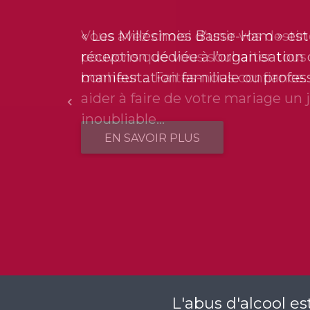
« Les Millésimes Basse-Ham » est 
réception dédiée à l’organisation
manifestation familiale ou profess
Précédent
EN SAVOIR PLUS
L'abus d'alcool e