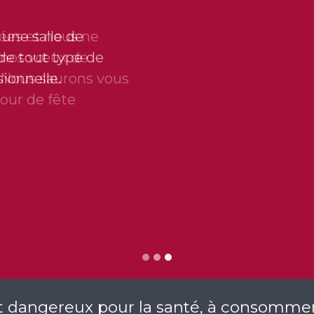
une salle de
 de tout type de
ionnelle.
st dangereux pour la santé, à consomm