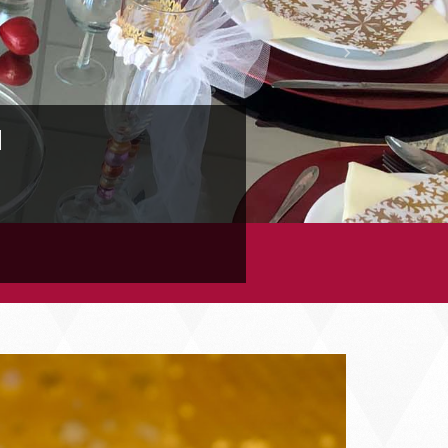
Next
N