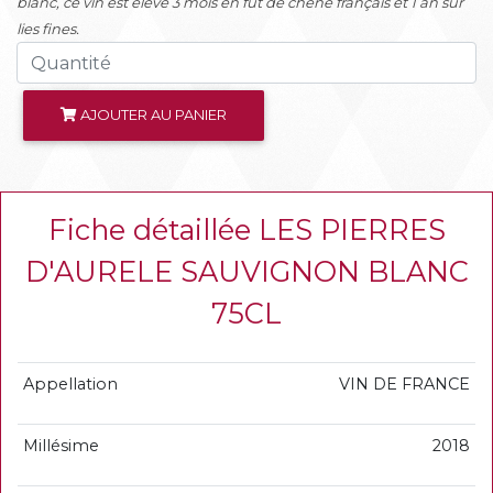
blanc, ce vin est élevé 3 mois en fût de chêne français et 1 an sur
lies fines.
AJOUTER AU PANIER
Fiche détaillée LES PIERRES
D'AURELE SAUVIGNON BLANC
75CL
Appellation
VIN DE FRANCE
Millésime
2018