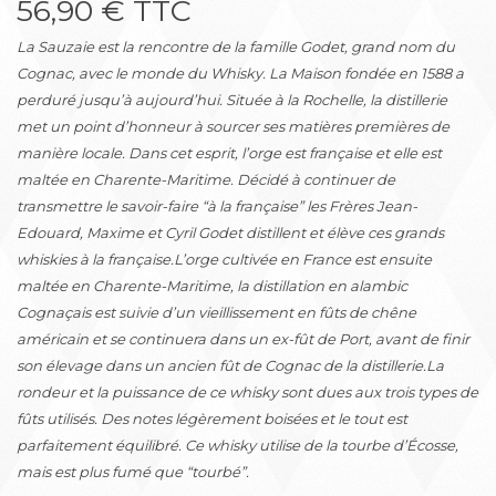
56,90 € TTC
La Sauzaie est la rencontre de la famille Godet, grand nom du
Cognac, avec le monde du Whisky. La Maison fondée en 1588 a
perduré jusqu’à aujourd’hui. Située à la Rochelle, la distillerie
met un point d’honneur à sourcer ses matières premières de
manière locale. Dans cet esprit, l’orge est française et elle est
maltée en Charente-Maritime. Décidé à continuer de
transmettre le savoir-faire “à la française” les Frères Jean-
Edouard, Maxime et Cyril Godet distillent et élève ces grands
whiskies à la française.L’orge cultivée en France est ensuite
maltée en Charente-Maritime, la distillation en alambic
Cognaçais est suivie d’un vieillissement en fûts de chêne
américain et se continuera dans un ex-fût de Port, avant de finir
son élevage dans un ancien fût de Cognac de la distillerie.La
rondeur et la puissance de ce whisky sont dues aux trois types de
fûts utilisés. Des notes légèrement boisées et le tout est
parfaitement équilibré. Ce whisky utilise de la tourbe d’Écosse,
mais est plus fumé que “tourbé”.