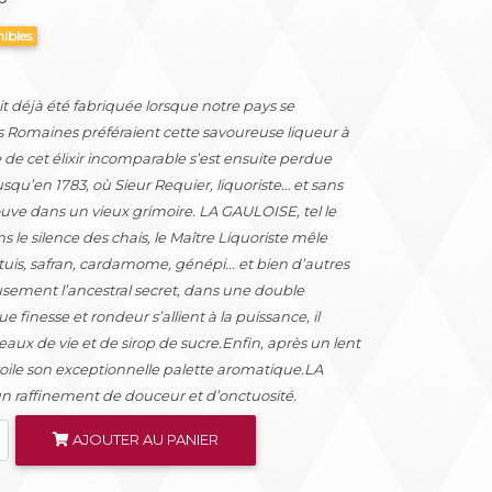
nibles
it déjà été fabriquée lorsque notre pays se
Romaines préféraient cette savoureuse liqueur à
 de cet élixir incomparable s’est ensuite perdue
u’en 1783, où Sieur Requier, liquoriste… et sans
ouve dans un vieux grimoire. LA GAULOISE, tel le
s le silence des chais, le Maître Liquoriste mêle
is, safran, cardamome, génépi... et bien d’autres
usement l’ancestral secret, dans une double
ue finesse et rondeur s’allient à la puissance, il
 eaux de vie et de sirop de sucre.Enfin, après un lent
oile son exceptionnelle palette aromatique.LA
n raffinement de douceur et d’onctuosité.
AJOUTER AU PANIER