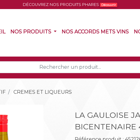
DÉCOUVREZ NOS PRODUITS PHARES
Découvrir
(CURRENT)
(CURRENT)
(CU
IL
NOS PRODUITS
NOS ACCORDS METS VINS
N
IF
CREMES ET LIQUEURS
LA GAULOISE J
BICENTENAIRE 
Référence produit : 45212