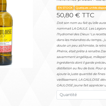
EN STOCK
Quelques unités dispo
50,80 € TTC
Suivant
Doit son nom au fait qu’elle aura
nommait LA GAULE. Les Légions 
l’hydromel des Dieux ! La recette
dans les méandres du temps… jusq
doute un peu alchimiste, la retr
Phénix, était prête à renaître.Dan
savamment angélique, millepertu
ingrédients dont il garde précie
distillation au feu de bois. Pour q
ajoute la juste quantité de fines
vieillissement, LA GAULOISE dév
GAULOISE jaune fait apprécier u