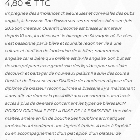
4,80 € TTC
Imprégnée des ambiances chaleureuses et conviviales des pubs
anglais, la brasserie Bon Poison sort ses premières bières en juin
2015.Son créateur, Quentin Decorné est brasseur amateur
depuis 10 ans, il a découvert le brasage en Slovaquie où il a vécu.
Il est passionné par la bière et souhaite redonner vie à une
culture et tradition de fabrication de la bière, notamment
anglaise car la bière qu’il préfère est la Ale anglaise. Son but est
de vous préparer avec grand soin des liquides pour vous faire
découvrir et partager de nouveaux plaisirs.Il a suivi des cours à
l’Institut de Brasserie et de Distillerie de Londres et dispose d’un
diplôme de brasseur reconnu.Il créa la brasserie il y a maintenant
4 ans, afin de donner la possibilité aux consommateurs d’avoir
accès à plus de diversité concernant les types de bières.BON
POISON ORIGINALE EST LA BASE DE LA BRASSERIE. Une bière
maltée, amère en fin de bouche.Ses houblons aromatiques
américains lui confèrent une légèreté fruitée. A boire à l'apéritif
ou en accompagnement d'un plat épicé, d'un plateau de