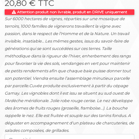
20,80 € TTC
Attention produit non livrable, produit en DRIVE uniquement
Sur 6000 hectares de vignes, réparties sur une mosaïque de
terroirs, 1000 familles de vignerons travaillent la vigne avec
passion, dans le respect de l’Homme et de la Nature. Un travail
invisible, insatiable… Les mêmes gestes, issus du savoir-faire de
générations qui se sont succédées sur ces terres. Taille
méthodique dans la rigueur de l’hiver, enherbement des rangs
pour favoriser la vie des sols, vendanges en vert pour maintenir
de petits rendements afin que chaque baie puisse donner tout
son potentiel. Viendra ensuite l’assemblage minutieux parcelle
par parcelle.Cuvée produite exclusivement à partir du cépage
Gamay. Les vignobles dont il est issu se situent au sud ouest de
l'Ardèche méridionale. Jolie robe rouge cerise. Le nez développe
des âromes de fruits rouges (groseille, framboise...). La bouche
rappelle le nez. Elle est fruitée et souple sur des tanins fondus. A
déguster en accompagnement d'un plateau de charcuteries, de
salades composées, de grillades.