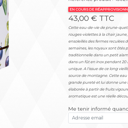
EN COURS DE RÉAPPROVISION
43,00 € TTC
Suivant
Cette eau-de-vie de prune-quets
rouges-violettes à la chair jaune
ensoleillés des fermes reculées
semaines, les noyaux sont ôtés pui
traditionnelle dans un petit alamb
dans un fût en inox pendant 20 a
unique. A l'issue de ce long vieil
source de montagne. Cette eau qu
grande pureté et lui donne une f
élaborée à partir de fruits vigou
aromatique est une réelle découv
Me tenir informé quand 