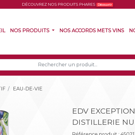
DÉCOUVREZ NOS PRODUITS PHARES
Découvrir
(CURRENT)
(CURRENT)
(CU
IL
NOS PRODUITS
NOS ACCORDS METS VINS
N
IF
EAU-DE-VIE
EDV EXCEPTION
DISTILLERIE N
Référence produit : 45021