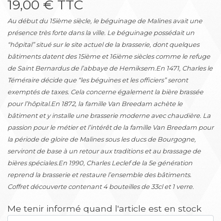
19,00 € TTC
Au début du 15ième siècle, le béguinage de Malines avait une
présence très forte dans la ville. Le béguinage possédait un
“hôpital” situé sur le site actuel de la brasserie, dont quelques
bâtiments datent des 15ième et 16ième siècles comme le refuge
de Saint Bernardus de l’abbaye de Hemiksem.En 1471, Charles le
Téméraire décide que “les béguines et les officiers” seront
exemptés de taxes. Cela concerne également la bière brassée
pour l’hôpital.En 1872, la famille Van Breedam achète le
bâtiment et y installe une brasserie moderne avec chaudière. La
passion pour le métier et l’intérêt de la famille Van Breedam pour
la période de gloire de Malines sous les ducs de Bourgogne,
serviront de base à un retour aux traditions et au brassage de
bières spéciales.En 1990, Charles Leclef de la 5e génération
reprend la brasserie et restaure l’ensemble des bâtiments.
Coffret découverte contenant 4 bouteilles de 33cl et 1 verre.
Me tenir informé quand l'article est en stock