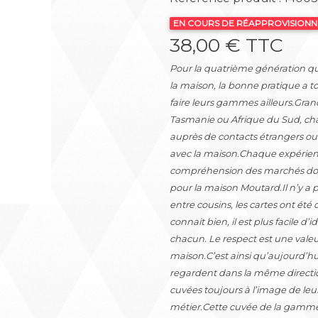
EN COURS DE RÉAPPROVISION
38,00 € TTC
Suivant
Pour la quatrième génération qu
la maison, la bonne pratique a to
faire leurs gammes ailleurs.Gran
Tasmanie ou Afrique du Sud, cha
auprès de contacts étrangers ou 
avec la maison.Chaque expérienc
compréhension des marchés dont
pour la maison Moutard.Il n’y a p
entre cousins, les cartes ont été
connait bien, il est plus facile d’i
chacun. Le respect est une valeu
maison.C’est ainsi qu’aujourd’hu
regardent dans la même directio
cuvées toujours à l’image de leu
métier.Cette cuvée de la gamme