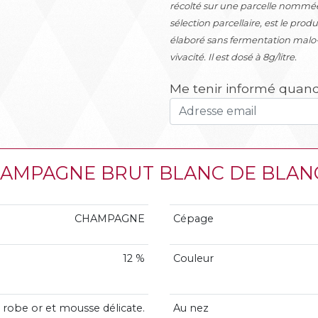
récolté sur une parcelle nommée
sélection parcellaire, est le pro
élaboré sans fermentation malo-la
vivacité. Il est dosé à 8g/litre.
Me tenir informé quand 
e CHAMPAGNE BRUT BLANC DE BLA
CHAMPAGNE
Cépage
12 %
Couleur
 robe or et mousse délicate.
Au nez