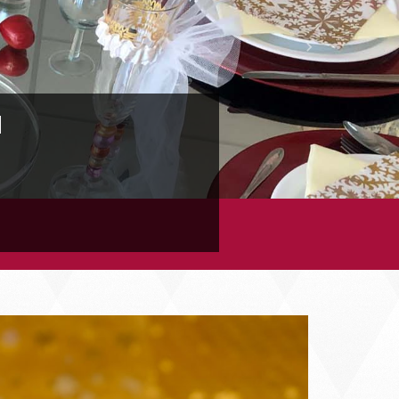
Next
N