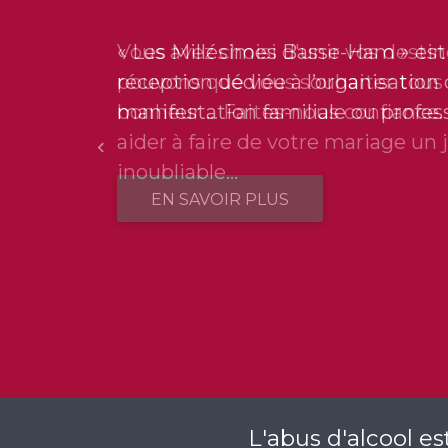
« Les Millésimes Basse-Ham » est 
réception dédiée à l’organisation
manifestation familiale ou profess
Précédent
EN SAVOIR PLUS
L'abus d'alcool e