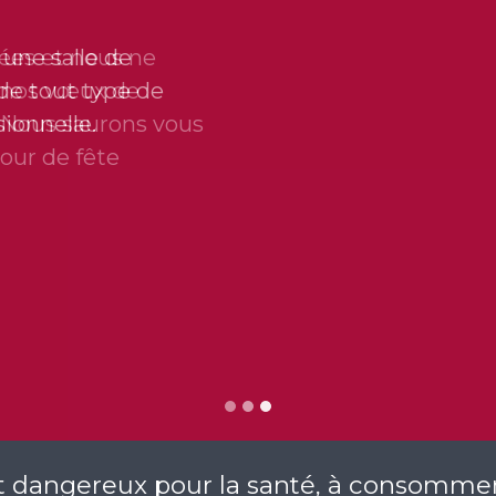
une salle de
 de tout type de
ionnelle.
st dangereux pour la santé, à consomm