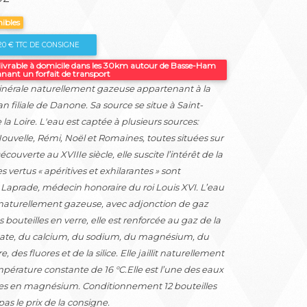
nibles
,20 € TTC DE CONSIGNE
 livrable à domicile dans les 30km autour de Basse-Ham
ant un forfait de transport
nérale naturellement gazeuse appartenant à la
n filiale de Danone. Sa source se situe à Saint-
a Loire. L'eau est captée à plusieurs sources:
Nouvelle, Rémi, Noël et Romaines, toutes situées sur
verte au XVIIIe siècle, elle suscite l’intérêt de la
vertus « apéritives et exhilarantes » sont
Laprade, médecin honoraire du roi Louis XVI. L’eau
 naturellement gazeuse, avec adjonction de gaz
outeilles en verre, elle est renforcée au gaz de la
onate, du calcium, du sodium, du magnésium, du
 des fluores et de la silice. Elle jaillit naturellement
érature constante de 16 °C.Elle est l’une des eaux
iches en magnésium. Conditionnement 12 bouteilles
 pas le prix de la consigne.