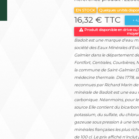
EN STOCK
Quelques unités dispo
16,32 € TTC
+ 4
Produit disponible en drive ou
moyenn
Badoit est une marque d'eau mi
société des Eaux Minérales d'Evia
Galmier dans le département de l
Fontfort, Centrales, Courbières, 
la commune de Saint-Galmier.Décou
médecine thermale. Dès 1778, ses 
reconnues par Richard Marin de 
minérale de Badoit est une eau
carbonique. Néanmoins, pour les b
source Elle contient du bicarb
potassium, du sulfate, du chlorure,
gazeuse sous pression à une temp
minérales françaises les plus r
de 100 cl. Le prix affiché n'inclut