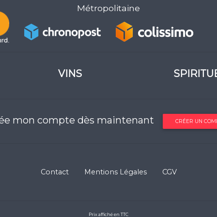
Métropolitaine
VINS
SPIRITU
rée mon compte dès maintenant
CRÉER UN COM
Contact
Mentions Légales
CGV
Prix affiché en TTC