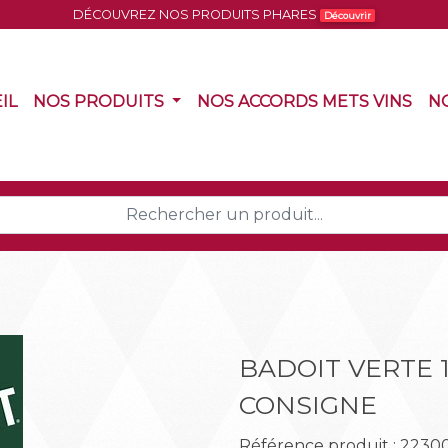
DÉCOUVREZ NOS PRODUITS PHARES
Découvrir
(CURRENT)
(CURRENT)
(CU
IL
NOS PRODUITS
NOS ACCORDS METS VINS
N
BADOIT VERTE 
CONSIGNE
Suivant
Référence produit : 2230