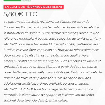
EN COURS DE RÉAPPROVISIONNEMENT
5,80 € TTC
La gamme de Tonic bio ARTONIC est élaboré au cœur de
Cognac en France, région où l’excellence du savoir-faire relatif à
la production de spiritueux est, depuis des siècles, devenue une
référence mondiale. A travers cette collection de tonics premium,
ARTONIC incarne le lien entre l’Artisanat et l’Art, mettant ainsi en
lumière le savoir-faire, la passion et l’humanité nécessaires à ces
deux univers. Le résultat est une démarche qualitative et
créative : profils aromatiques originaux, des recettes travaillées et
univers de marque unique. Elaboré à partir de l’eau de source
pure de Gensac, d'un mélange sophistiqué d’arômes naturels de
quinine,de fruits et de plantes,de sucre de canne bio.Sans
édulcorants artificiels, arômes artificiels ou conservateurs
ARTONIC LAVENDER est le mariage parfait entre la quinine
naturelle, le citron jaune d’Espagne et le citron vert de Cuba,
sublimé de la lavande des Alpes françaises.