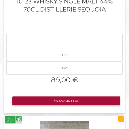
10-23 WHISKY SINGLE MALT 44%
70CL DISTILLERIE SEQUOIA
-
0.7 L
44°
89,00 €
EN SAVOIR PLUS