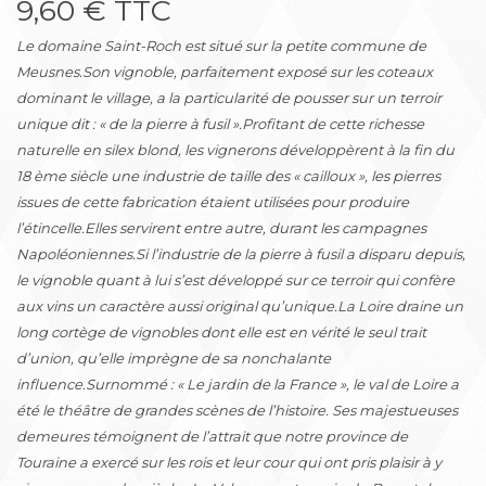
9,60 € TTC
Le domaine Saint-Roch est situé sur la petite commune de
Meusnes.Son vignoble, parfaitement exposé sur les coteaux
dominant le village, a la particularité de pousser sur un terroir
unique dit : « de la pierre à fusil ».Profitant de cette richesse
naturelle en silex blond, les vignerons développèrent à la fin du
18 ème siècle une industrie de taille des « cailloux », les pierres
issues de cette fabrication étaient utilisées pour produire
l’étincelle.Elles servirent entre autre, durant les campagnes
Napoléoniennes.Si l’industrie de la pierre à fusil a disparu depuis,
le vignoble quant à lui s’est développé sur ce terroir qui confère
aux vins un caractère aussi original qu’unique.La Loire draine un
long cortège de vignobles dont elle est en vérité le seul trait
d’union, qu’elle imprègne de sa nonchalante
influence.Surnommé : « Le jardin de la France », le val de Loire a
été le théâtre de grandes scènes de l’histoire. Ses majestueuses
demeures témoignent de l’attrait que notre province de
Touraine a exercé sur les rois et leur cour qui ont pris plaisir à y