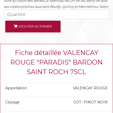
vivre au cours des siècles.Le Valençay est un vin du Berry tel que
ses voisins proches que sont Reuilly, Quincy et Mennethou-Salon
AJOUTER AU PANIER
Fiche détaillée VALENCAY
ROUGE "PARADIS" BARDON
SAINT ROCH 75CL
Appellation
VALENCAY ROUGE
Cépage
COT- PINOT NOIR