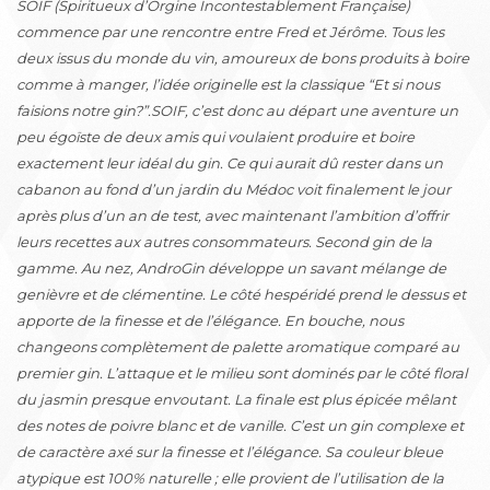
SOIF (Spiritueux d’Orgine Incontestablement Française)
commence par une rencontre entre Fred et Jérôme. Tous les
deux issus du monde du vin, amoureux de bons produits à boire
comme à manger, l’idée originelle est la classique “Et si nous
faisions notre gin?”.SOIF, c’est donc au départ une aventure un
peu égoïste de deux amis qui voulaient produire et boire
exactement leur idéal du gin. Ce qui aurait dû rester dans un
cabanon au fond d’un jardin du Médoc voit finalement le jour
après plus d’un an de test, avec maintenant l’ambition d’offrir
leurs recettes aux autres consommateurs. Second gin de la
gamme. Au nez, AndroGin développe un savant mélange de
genièvre et de clémentine. Le côté hespéridé prend le dessus et
apporte de la finesse et de l’élégance. En bouche, nous
changeons complètement de palette aromatique comparé au
premier gin. L’attaque et le milieu sont dominés par le côté floral
du jasmin presque envoutant. La finale est plus épicée mêlant
des notes de poivre blanc et de vanille. C’est un gin complexe et
de caractère axé sur la finesse et l’élégance. Sa couleur bleue
atypique est 100% naturelle ; elle provient de l’utilisation de la